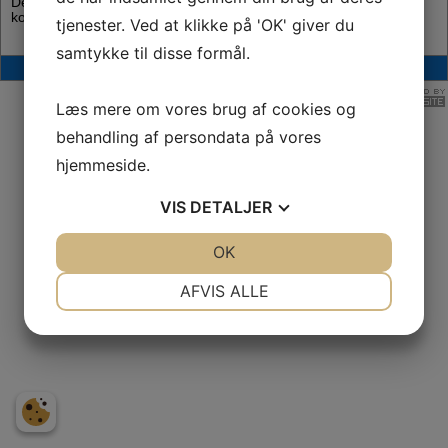
Der kommer en mere præcis tidsplan, når tilmeldingerne er
kommet ind.
tjenester. Ved at klikke på 'OK' giver du
samtykke til disse formål.
Ribe Svømmeklub | Seminarievej 25 | 6760 RIBE | CVR-NR. 29 90 88 77
Læs mere om vores brug af cookies og
behandling af persondata på vores
hjemmeside.
VIS
DETALJER
JA
NEJ
OK
JA
NEJ
NØDVENDIGE
PRÆFERENCER
AFVIS ALLE
JA
NEJ
JA
NEJ
MARKETING
STATISTIK